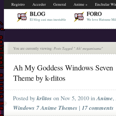
Registro
Acceder
General
Anime
»
Enchular W
BLOG
FORO
El blog casi mas inestable
We love Hatsune Mi
You are currently viewing:
Posts Tagged " Ah! megamisama"
Ah My Goddess Windows Seven
Theme by k-rlitos
Posted by
krlitos
on Nov 5, 2010 in
Anime
,
Windows 7 Anime Themes
|
17 comments