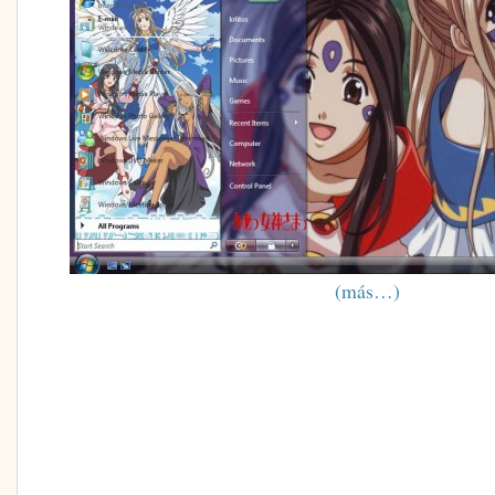
(más…)