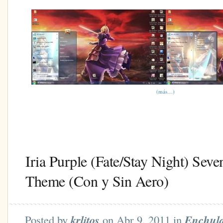
(más…)
Iria Purple (Fate/Stay Night) Seve
Theme (Con y Sin Aero)
Posted by
krlitos
on Abr 9, 2011 in
Enchul