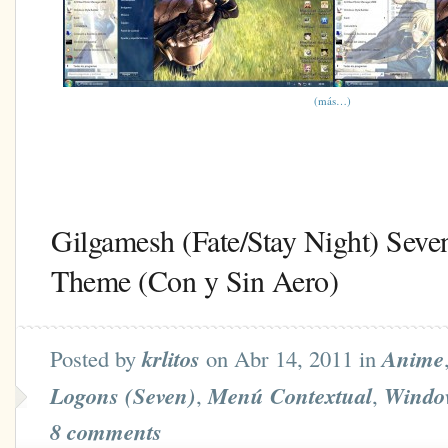
(más…)
Gilgamesh (Fate/Stay Night) Seve
Theme (Con y Sin Aero)
Posted by
krlitos
on Abr 14, 2011 in
Anime
Logons (Seven)
,
Menú Contextual
,
Windo
8 comments